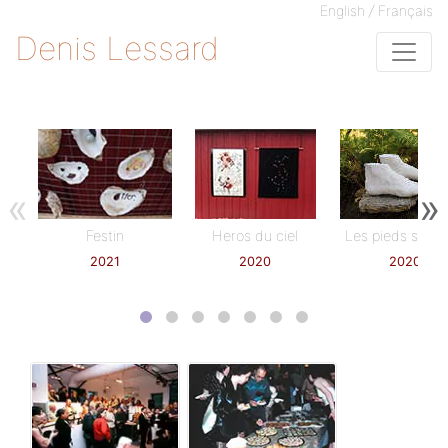
/
English
Français
Denis Lessard
«
»
Festin
Heros du ciel
Les pieds sur te
2021
2020
2020