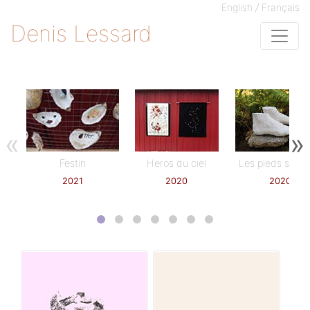
/
English
Français
Denis Lessard
«
»
Festin
Heros du ciel
Les pieds sur te
2021
2020
2020